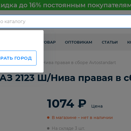
идка до 16% постоянным покупателя
КАК ПОЛУЧИТЬ ТОВАР
ОПТОВИКАМ
СТАТЬИ
К
РАТЬ ГОРОД
апеции ВАЗ 2123 Ш/Нива правая в сборе Avtostandart
АЗ 2123 Ш/Нива правая в с
1074 ₽
Цена
В магазине – нет в наличии
На складе 3 шт.