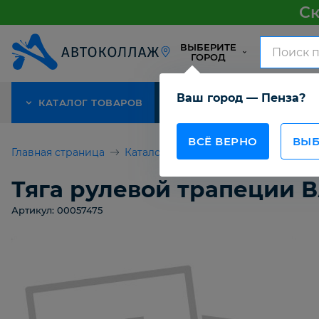
Ск
ВЫБЕРИТЕ
ГОРОД
Ваш город — Пенза?
КАТАЛОГ ТОВАРОВ
АКЦИЯ
О КОМПАНИИ
ВСЁ ВЕРНО
ВЫБ
Главная страница
Каталог товаров
Тяга рулевой тр
Тяга рулевой трапеции В
Артикул: 00057475