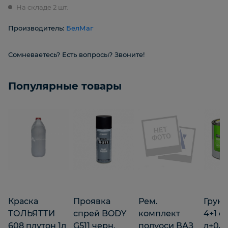
На складе 2 шт.
Производитель:
БелМаг
Сомневаетесь? Есть вопросы? Звоните!
Популярные товары
Краска
Проявка
Рем.
Грун
ТОЛЬЯТТИ
спрей BODY
комплект
4+1 с
608 плутон 1л
G511 черн.
полуоси ВАЗ
л+0,25