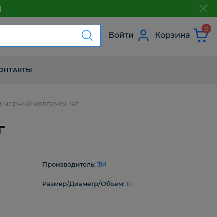
м
з
0
Войти
Корзина
ОНТАКТЫ
3 черный колпачек 1кг
г
Производитель:
3M
Размер/Диаметр/Объем:
1л