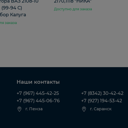
ора ВАЗ 2108-10
2170,1118 "НИКА"
 (99-94 С)
Доступно для заказа
бор Калуга
ля заказа
Наши контакты
+7 (967) 445-42-25
+7 (8342) 30-42-42
+7 (967) 445-06-76
+7 (927) 194-53-42
г. Пенза
г. Саранск