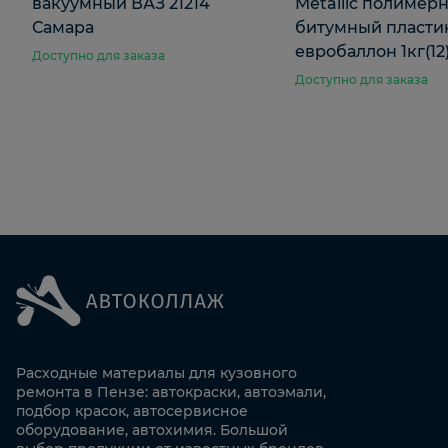
вакуумный ВАЗ 21214
Metallic полимерн
Самара
битумный пласти
евробаллон 1кг(12
Доступно для заказа
Доступно для заказа
Расходные материалы для кузовного
ремонта в Пензе: автокраски, автоэмали,
подбор красок, автосервисное
оборудование, автохимия. Большой