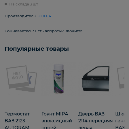
На складе 3 шт.
Производитель:
HOFER
Сомневаетесь? Есть вопросы? Звоните!
Популярные товары
Термостат
Грунт MIPA
Дверь ВАЗ
Шки
ВАЗ 2123
эпоксидный
2114 передняя
гене
AUTORAM
спрей
левая
ВАЗ 2