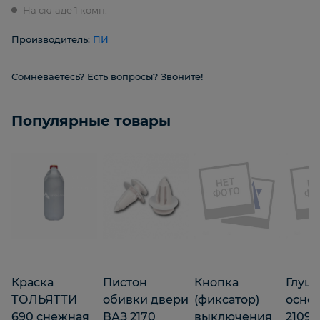
На складе 1 комп.
Производитель:
ПИ
Сомневаетесь? Есть вопросы? Звоните!
Популярные товары
Краска
Пистон
Кнопка
Глуш
ТОЛЬЯТТИ
обивки двери
(фиксатор)
осно
690 снежная
ВАЗ 2170
выключения
21099