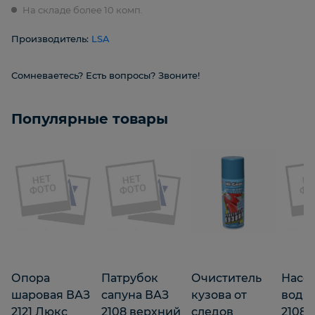
На складе более 10 комп.
Производитель:
LSA
Сомневаетесь? Есть вопросы? Звоните!
Популярные товары
Опора
Патрубок
Очиститель
Насо
шаровая ВАЗ
сапуна ВАЗ
кузова от
водя
2121 Люкс
2108 верхний
следов
2108