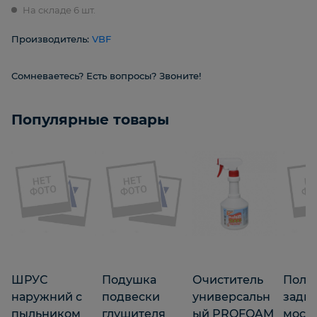
На складе 6 шт.
Производитель:
VBF
Сомневаетесь? Есть вопросы? Звоните!
Популярные товары
ШРУС
Подушка
Очиститель
Полу
наружний с
подвески
универсальн
задн
пыльником
глушителя
ый PROFOAM
мост