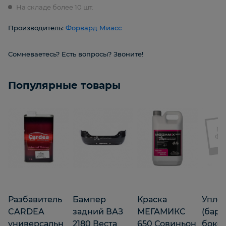
На складе более 10 шт.
Производитель:
Форвард Миасс
Сомневаетесь? Есть вопросы? Звоните!
Популярные товары
Разбавитель
Бампер
Краска
Упло
CARDEA
задний ВАЗ
МЕГАМИКС
(барх
универсальн
2180 Веста
650 Совиньон
боко