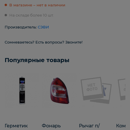
В магазине – нет в наличии
На складе более 10 шт.
Производитель:
СЭВИ
Сомневаетесь? Есть вопросы? Звоните!
Популярные товары
Герметик
Фонарь
Рычаг п/
Комп