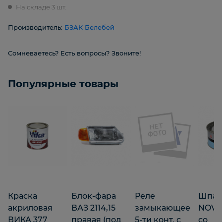
На складе 3 шт.
Производитель:
БЗАК Белебей
Сомневаетесь? Есть вопросы? Звоните!
Популярные товары
Краска
Блок-фара
Реле
Шпат
акриловая
ВАЗ 2114,15
замыкающее
NOVO
ВИКА 377
правая (под
5-ти конт. с
со