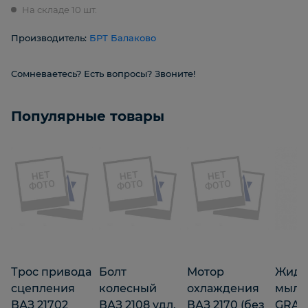
На складе 10 шт.
Производитель:
БРТ Балаково
Сомневаетесь? Есть вопросы? Звоните!
Популярные товары
Трос привода
Болт
Мотор
Жидк
сцепления
колесный
охлаждения
мыло
ВАЗ 21702
ВАЗ 2108 удл.
ВАЗ 2170 (без
GRAS