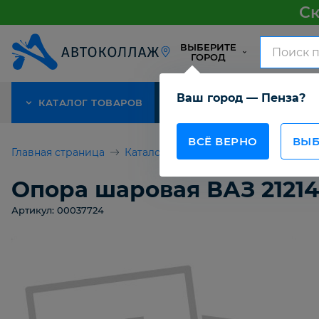
Ск
ВЫБЕРИТЕ
ГОРОД
Ваш город — Пенза?
КАТАЛОГ ТОВАРОВ
АКЦИЯ
О КОМПАНИИ
ВСЁ ВЕРНО
ВЫБ
Главная страница
Каталог товаров
Опора шаровая 
Опора шаровая ВАЗ 2121
Артикул: 00037724