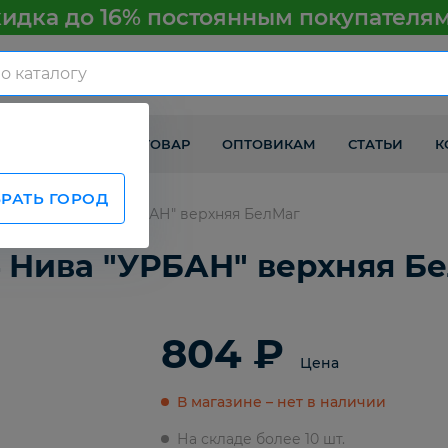
идка до 16% постоянным покупателя
КАК ПОЛУЧИТЬ ТОВАР
ОПТОВИКАМ
СТАТЬИ
К
РАТЬ ГОРОД
ВАЗ 21214 Нива "УРБАН" верхняя БелМаг
4 Нива "УРБАН" верхняя Б
804 ₽
Цена
В магазине – нет в наличии
На складе более 10 шт.