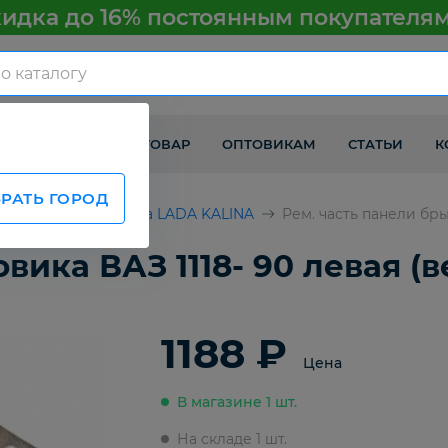
идка до 16% постоянным покупателя
КАК ПОЛУЧИТЬ ТОВАР
ОПТОВИКАМ
СТАТЬИ
К
РАТЬ ГОРОД
ВАЗ
Детали кузова LADA KALINA
Рем. часть панели бры
вика ВАЗ 1118- 90 левая (в
1188 ₽
Цена
В магазине 1 шт.
На складе 1 шт.