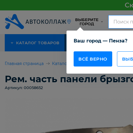
Ск
ВЫБЕРИТЕ
ГОРОД
Ваш город — Пенза?
КАТАЛОГ ТОВАРОВ
АКЦИЯ
О КОМПАНИИ
ВСЁ ВЕРНО
ВЫБ
Главная страница
Каталог товаров
Детали кузова 
Рем. часть панели брызго
Артикул: 00058652