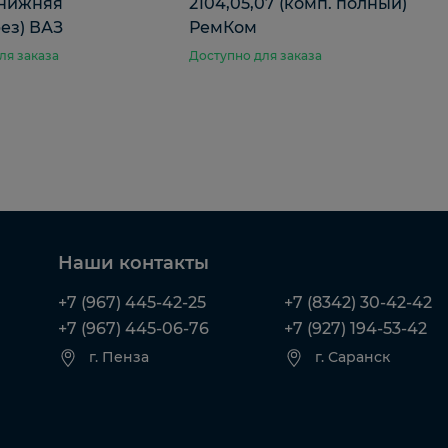
 нижняя
2104,05,07 (комп. полный)
ез) ВАЗ
РемКом
ля заказа
Доступно для заказа
Наши контакты
+7 (967) 445-42-25
+7 (8342) 30-42-42
+7 (967) 445-06-76
+7 (927) 194-53-42
г. Пенза
г. Саранск