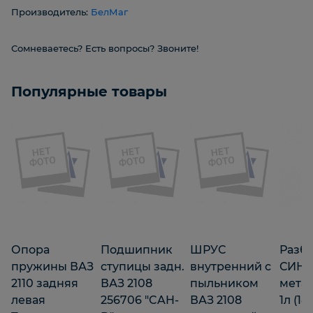
Производитель:
БелМаг
Сомневаетесь? Есть вопросы? Звоните!
Популярные товары
Опора
Подшипник
ШРУС
Разб
пружины ВАЗ
ступицы задн.
внутренний с
СИНТ
2110 задняя
ВАЗ 2108
пыльником
мета
левая
256706 "CAH-
ВАЗ 2108
1л (18)