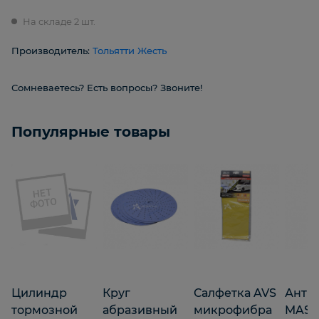
На складе 2 шт.
Производитель:
Тольятти Жесть
Сомневаетесь? Есть вопросы? Звоните!
Популярные товары
Цилиндр
Круг
Салфетка AVS
Анти
тормозной
абразивный
микрофибра
MAST