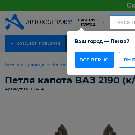
Ск
ВЫБЕРИТЕ
ГОРОД
Ваш город — Пенза?
КАТАЛОГ ТОВАРОВ
АКЦИЯ
О КОМПАНИИ
ВСЁ ВЕРНО
ВЫБ
Главная страница
Каталог товаров
Детали кузова 
Петля капота ВАЗ 2190 (к/
Артикул: 00058454