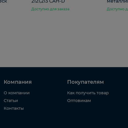
еск
2121,213 САН-D
металлик
Доступно для заказа
Доступно д
Компания
Покупателям
О компании
Как получить товар
Статьи
Оптовикам
Контакты