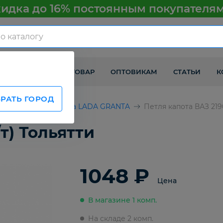
идка до 16% постоянным покупателя
КАК ПОЛУЧИТЬ ТОВАР
ОПТОВИКАМ
СТАТЬИ
К
РАТЬ ГОРОД
ВАЗ
Детали кузова LADA GRANTA
Петля капота ВАЗ 2190
т) Тольятти
1048 ₽
Цена
В магазине 1 комп.
На складе 2 комп.