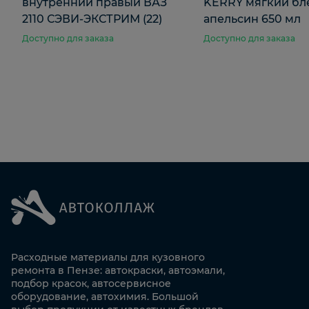
внутренний правый ВАЗ
KERRY мягкий бл
2110 СЭВИ-ЭКСТРИМ (22)
апельсин 650 мл
Доступно для заказа
Доступно для заказа
Расходные материалы для кузовного
ремонта в Пензе: автокраски, автоэмали,
подбор красок, автосервисное
оборудование, автохимия. Большой