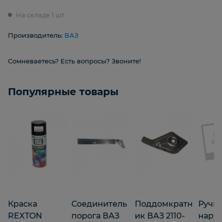
На складе 1 шт.
Производитель:
ВАЗ
Сомневаетесь? Есть вопросы? Звоните!
Популярные товары
Краска
Соединитель
Поддомкратн
Ручк
REXTON
порога ВАЗ
ик ВАЗ 2110-
нару