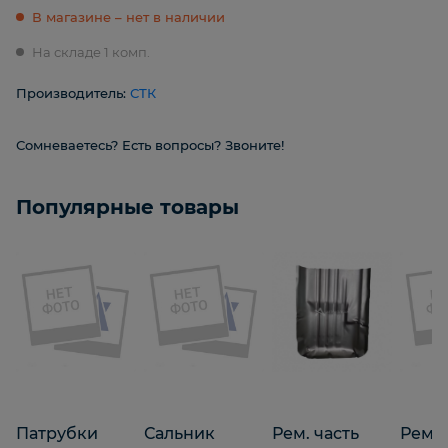
В магазине – нет в наличии
На складе 1 комп.
Производитель:
СТК
Сомневаетесь? Есть вопросы? Звоните!
Популярные товары
Патрубки
Сальник
Рем. часть
Реме