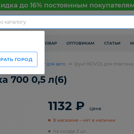
идка до 16% постоянным покупателя
КАК ПОЛУЧИТЬ ТОВАР
ОПТОВИКАМ
СТАТЬИ
К
РАТЬ ГОРОД
втомобилей
Грунт для авто
Грунт NOVOL для пластика 7
 700 0,5 л(6)
1132 ₽
Цена
В магазине – нет в наличии
На складе 3 шт.