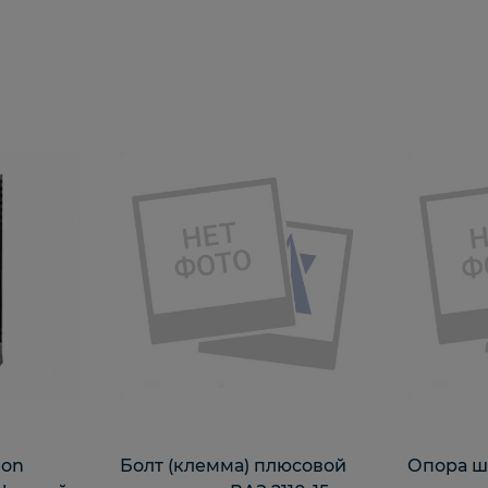
eon
Болт (клемма) плюсовой
Опора ш