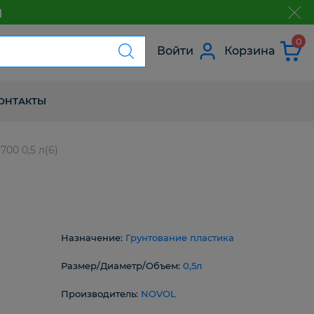
м
з
0
Войти
Корзина
ОНТАКТЫ
00 0,5 л(6)
Назначение:
Грунтование пластика
Размер/Диаметр/Объем:
0,5л
Производитель:
NOVOL