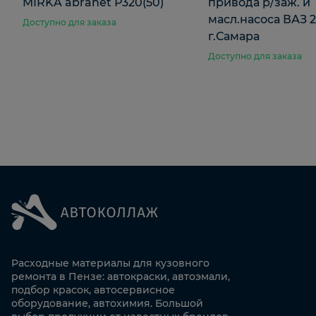
MIRKA abranet Р320(50)
привода р/заж. и
масл.насоса ВАЗ 2
Доступно для заказа
г.Самара
Доступно для заказа
Расходные материалы для кузовного
ремонта в Пензе: автокраски, автоэмали,
подбор красок, автосервисное
оборудование, автохимия. Большой