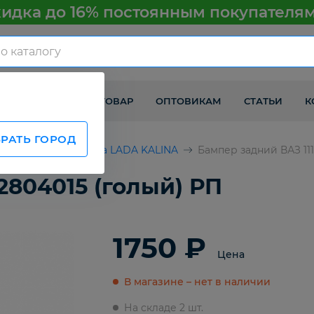
идка до 16% постоянным покупателя
КАК ПОЛУЧИТЬ ТОВАР
ОПТОВИКАМ
СТАТЬИ
К
РАТЬ ГОРОД
ВАЗ
Детали кузова LADA KALINA
Бампер задний ВАЗ 111
2804015 (голый) РП
1750 ₽
Цена
В магазине – нет в наличии
На складе 2 шт.