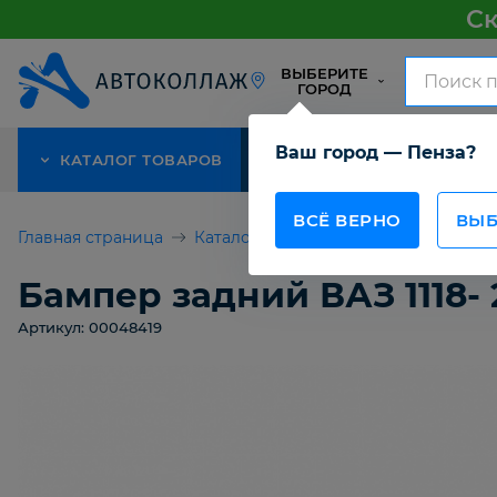
Ск
ВЫБЕРИТЕ
ГОРОД
Ваш город — Пенза?
КАТАЛОГ ТОВАРОВ
АКЦИЯ
О КОМПАНИИ
ВСЁ ВЕРНО
ВЫБ
Главная страница
Каталог товаров
Детали кузова 
Бампер задний ВАЗ 1118- 
Артикул: 00048419