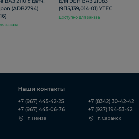
 ВАЗ 2110 с датч.
для ЭБН ВАЗ 21083
ippon (ADB2794)
(9П5,139,014-01) УТЕС
16)
Доступно для заказа
ля заказа
Наши контакты
+7 (967) 445-42-25
+7 (8342) 30-42-42
+7 (967) 445-06-76
+7 (927) 194-53-42
г. Пенза
г. Саранск