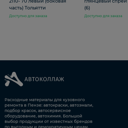
2110- 70 левый (боковая
глянцевый спрей
часть) Тольятти
(6)
Доступно для заказа
Доступно для заказа
Расходные материалы для кузовного
ремонта в Пензе: автокраски, автоэмали,
подбор красок, автосервисное
оборудование, автохимия. Большой
выбор продукции от известных брендов
по выгодным и демократичным ценам.