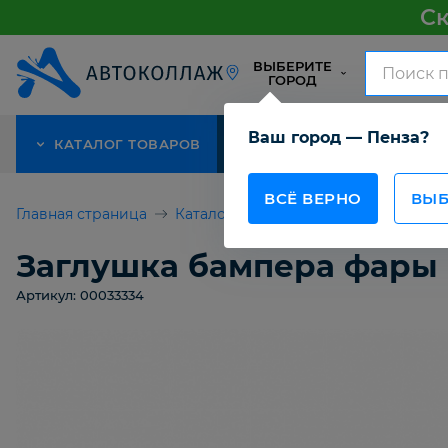
Ск
ВЫБЕРИТЕ
ГОРОД
Ваш город — Пенза?
КАТАЛОГ ТОВАРОВ
АКЦИЯ
О КОМПАНИИ
ВСЁ ВЕРНО
ВЫБ
Главная страница
Каталог товаров
Детали кузова 
Заглушка бампера фары пр
Артикул: 00033334