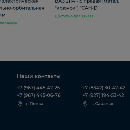
 электрическая
ВАЗ 2114 -15 правая (метал.
льно-орбитальная
"крючок") "САН-D"
мм
Доступно для заказа
ля заказа
Наши контакты
+7 (967) 445-42-25
+7 (8342) 30-42-42
+7 (967) 445-06-76
+7 (927) 194-53-42
г. Пенза
г. Саранск