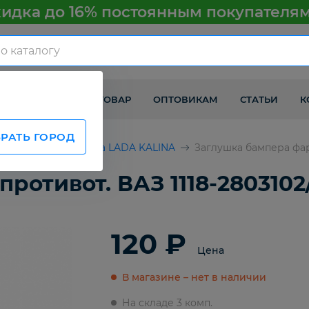
идка до 16% постоянным покупателя
КАК ПОЛУЧИТЬ ТОВАР
ОПТОВИКАМ
СТАТЬИ
К
РАТЬ ГОРОД
ВАЗ
Детали кузова LADA KALINA
Заглушка бампера фары
отивот. ВАЗ 1118-2803102/
120 ₽
Цена
В магазине – нет в наличии
На складе 3 комп.