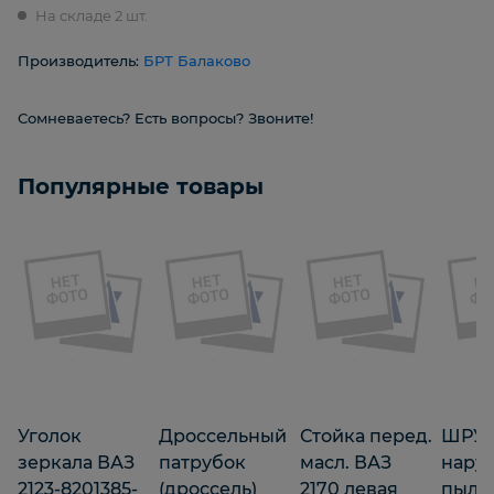
На складе 2 шт.
Производитель:
БРТ Балаково
Сомневаетесь? Есть вопросы? Звоните!
Популярные товары
Уголок
Дроссельный
Стойка перед.
ШРУ
зеркала ВАЗ
патрубок
масл. ВАЗ
нару
2123-8201385-
(дроссель)
2170 левая
пыль