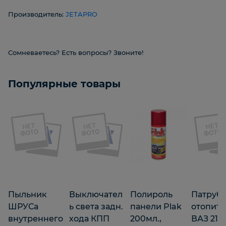
Производитель:
JETAPRO
Сомневаетесь? Есть вопросы? Звоните!
Популярные товары
Пыльник
Выключател
Полироль
Патруб
ШРУСа
ь света задн.
панели Plak
отопите
внутреннего
хода КПП
200мл.,
ВАЗ 2121