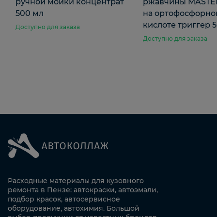
ручной мойки концентрат
ржавчины MASTE
500 мл
на ортофосфорно
кислоте триггер 5
Доступно для заказа
Доступно для заказа
Расходные материалы для кузовного
ремонта в Пензе: автокраски, автоэмали,
подбор красок, автосервисное
оборудование, автохимия. Большой