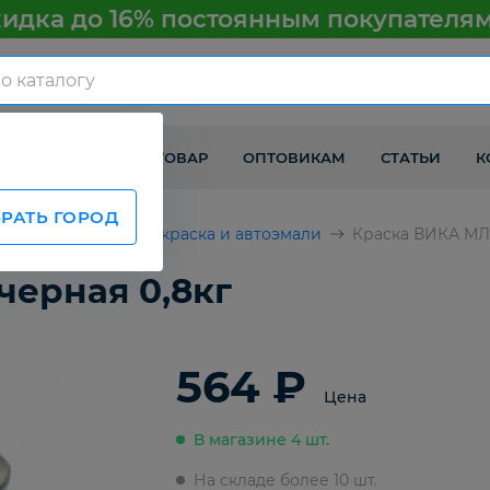
идка до 16% постоянным покупателя
КАК ПОЛУЧИТЬ ТОВАР
ОПТОВИКАМ
СТАТЬИ
К
РАТЬ ГОРОД
втомобилей
Автокраска и автоэмали
Краска ВИКА МЛ-1
черная 0,8кг
564 ₽
Цена
В магазине 4 шт.
На складе более 10 шт.