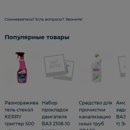
Сомневаетесь? Есть вопросы? Звоните!
Популярные товары
Разморажива
Набор
Средство для
Амор
тель стекол
прокладок
прочистки
задн.
KERRY
двигателя
канализацио
ВАЗ 21
триггер 500
ВАЗ 2108-10
нных труб
т) Эл