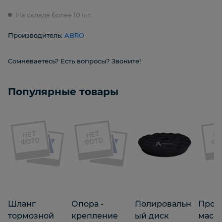
На складе более 10 шт.
Производитель:
ABRO
Сомневаетесь? Есть вопросы? Звоните!
Популярные товары
Шланг
Опора -
Полировальн
Пров
тормозной
крепление
ый диск
масс