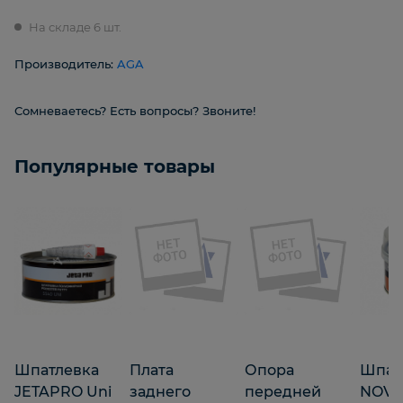
На складе 6 шт.
Производитель:
AGA
Сомневаетесь? Есть вопросы? Звоните!
Популярные товары
Шпатлевка
Плата
Опора
Шпат
JETAPRO Uni
заднего
передней
NOVO