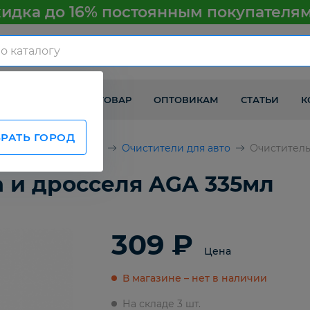
идка до 16% постоянным покупателя
КАК ПОЛУЧИТЬ ТОВАР
ОПТОВИКАМ
СТАТЬИ
К
РАТЬ ГОРОД
химия и аксессуары
Очистители для авто
Очиститель
 и дросселя AGA 335мл
309 ₽
Цена
В магазине – нет в наличии
На складе 3 шт.