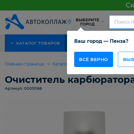
Ск
ВЫБЕРИТЕ
ГОРОД
Ваш город — Пенза?
КАТАЛОГ ТОВАРОВ
АКЦИЯ
О КОМПАНИИ
ВСЁ ВЕРНО
ВЫБ
Главная страница
Каталог товаров
Автомобильная 
Очиститель карбюратора
Артикул: 00051168