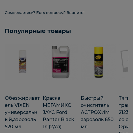
Сомневаетесь? Есть вопросы? Звоните!
Популярные товары
Обезжириват
Краска
Быстрый
Тяги 
ель VIXEN
МЕГАМИКС
очиститель
трап
универсальн
JAYC Ford
АСТРОХИМ
2123 
ый,аэрозоль
Panter Black
аэрозоль 650
со скр
520 мл
1л (2,7л)
мл
Ориг