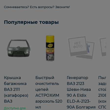
Сомневаетесь? Есть вопросы? Звоните!
Популярные товары
Крышка
Быстрый
Генератор
Пыль
багажника
очиститель
ВАЗ 2123
задн
ВАЗ 2111
цепей
Шеви-Нива
стой
(катафорез)
АСТРОХИМ
90 А Eldix
2108 -
ВАЗ
аэрозоль 520
ELD-A-2123-
(кожу
мл
90A Болгария
СПОР
Доступно для