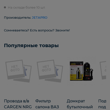
На складе более 10 шт.
Производитель:
JETAPRO
Сомневаетесь? Есть вопросы? Звоните!
Популярные товары
Провода в/в
Фильтр
Домкрат
Поду
CARGEN NRG
салона ВАЗ
бутылочный
подв