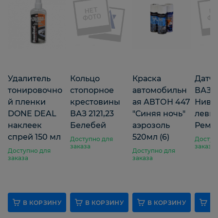
Удалитель
Кольцо
Краска
Датч
тонировочно
стопорное
автомобильн
ВАЗ 2
й пленки
крестовины
ая АВТОН 447
Нива
DONE DEAL
ВАЗ 2121,23
"Синяя ночь"
левы
наклеек
Белебей
аэрозоль
РемК
спрей 150 мл
520мл (6)
Доступно для
Доступ
заказа
заказа
Доступно для
Доступно для
заказа
заказа
В КОРЗИНУ
В КОРЗИНУ
В КОРЗИНУ
В