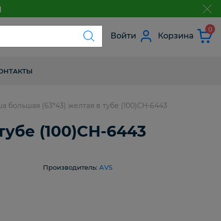
м
з
0
Войти
Корзина
ОНТАКТЫ
а большая (63*43) желтая в тубе (100)CH-6443
тубе (100)CH-6443
Производитель:
AVS