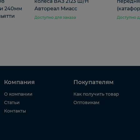
08
колеса ВАЗ 2123 Ш/Н
передня
ми 240мм
Автореал Миасс
(катафор
льятти
Доступно для заказа
Доступно д
Компания
Покупателям
О компании
Как получить товар
Статьи
Оптовикам
Контакты