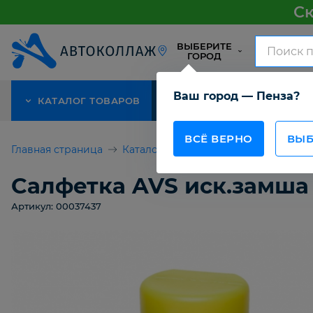
Ск
ВЫБЕРИТЕ
ГОРОД
Ваш город — Пенза?
КАТАЛОГ ТОВАРОВ
АКЦИЯ
О КОМПАНИИ
ВСЁ ВЕРНО
ВЫБ
Главная страница
Каталог товаров
Для покраски а
Салфетка AVS иск.замша 
Артикул: 00037437