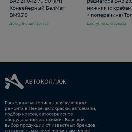
ВАЗ 2110-12,70,90 (к/т)
радиатора ВАЗ 21
Конвейерный БелМаг
нижняя (с краба
BM9519
+ поперечина) То
Доступно для заказа
Доступно для заказа
Расходные материалы для кузовного
ремонта в Пензе: автокраски, автоэмали,
подбор красок, автосервисное
оборудование, автохимия. Большой
выбор продукции от известных брендов
по выгодным и демократичным ценам.