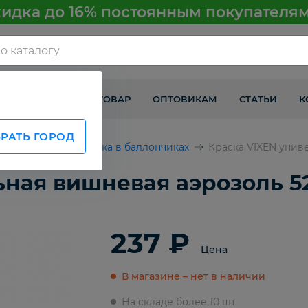
идка до 16% постоянным покупателя
КАК ПОЛУЧИТЬ ТОВАР
ОПТОВИКАМ
СТАТЬИ
К
РАТЬ ГОРОД
втомобилей
Краска в баллончиках
Краска VIXEN унив
ьная вишневая аэрозоль 5
237 ₽
Цена
В магазине – нет в наличии
На складе более 10 шт.