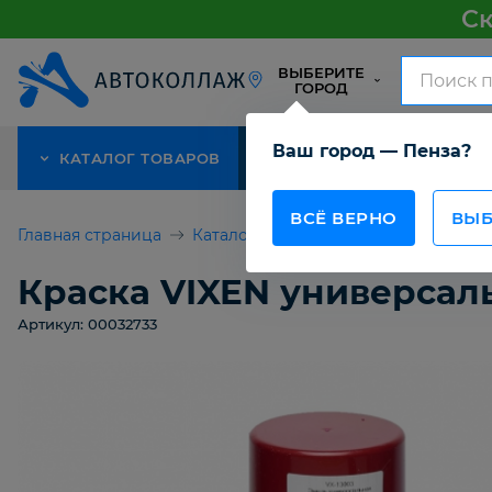
Ск
ВЫБЕРИТЕ
ГОРОД
Ваш город — Пенза?
КАТАЛОГ ТОВАРОВ
АКЦИЯ
О КОМПАНИИ
ВСЁ ВЕРНО
ВЫБ
Главная страница
Каталог товаров
Для покраски а
Краска VIXEN универсал
Артикул: 00032733