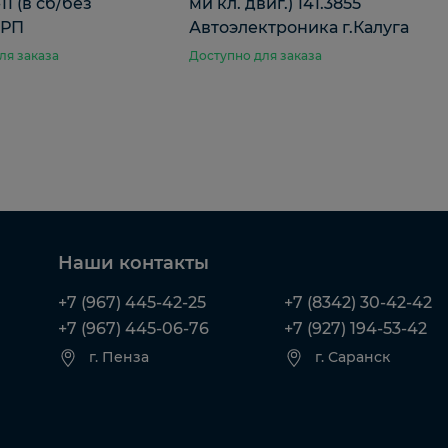
11 (в сб/без
ми кл. двиг.) 141.3855
 РП
Автоэлектроника г.Калуга
ля заказа
Доступно для заказа
Наши контакты
+7 (967) 445-42-25
+7 (8342) 30-42-42
+7 (967) 445-06-76
+7 (927) 194-53-42
г. Пенза
г. Саранск