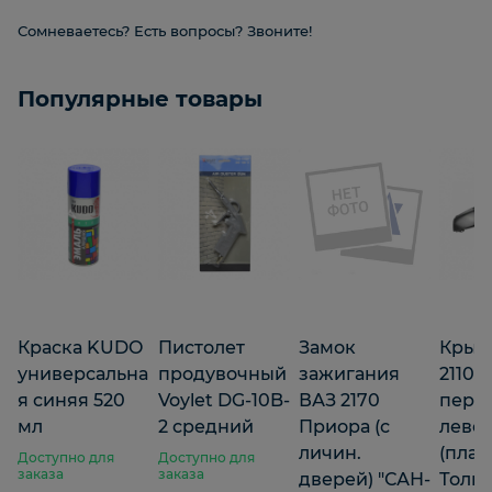
Сомневаетесь? Есть вопросы? Звоните!
Популярные товары
Краска KUDO
Пистолет
Замок
Крыл
универсальна
продувочный
зажигания
2110-1
я синяя 520
Voylet DG-10B-
ВАЗ 2170
пере
мл
2 средний
Приора (с
лево
личин.
(плас
Доступно для
Доступно для
заказа
заказа
дверей) "САН-
Толья