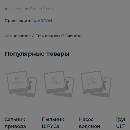
На складе более 10 шт.
Производитель:
AREON
Сомневаетесь? Есть вопросы? Звоните!
Популярные товары
Сальник
Пыльник
Насос
Грун
привода
ШРУСа
водяной
ULTR