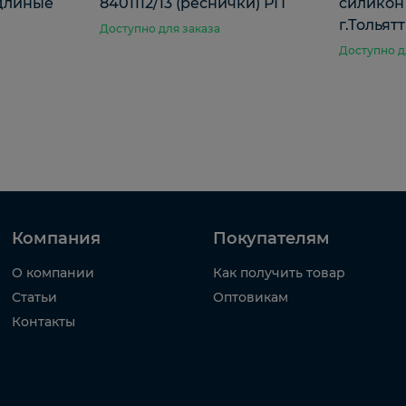
 длиные
8401112/13 (реснички) РП
силикон 
г.Тольят
Доступно для заказа
Доступно д
Компания
Покупателям
О компании
Как получить товар
Статьи
Оптовикам
Контакты