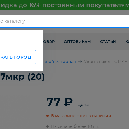
идка до 16% постоянным покупателя
КАК ПОЛУЧИТЬ ТОВАР
ОПТОВИКАМ
СТАТЬИ
К
РАТЬ ГОРОД
втомобилей
Укрывной материал
Укрыв пакет TOR 4м х
7мкр (20)
77 ₽
Цена
В магазине – нет в наличии
На складе более 10 шт.