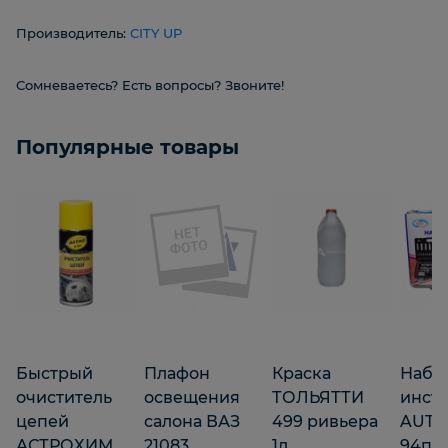
Производитель:
CITY UP
Сомневаетесь? Есть вопросы? Звоните!
Популярные товары
Быстрый
Плафон
Краска
Набо
очиститель
освещения
ТОЛЬЯТТИ
инст
цепей
салона ВАЗ
499 ривьера
AUTO
АСТРОХИМ
21083
1л
94пр.1