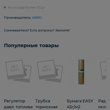
На складе более 10 шт.
Производитель:
ABRO
Сомневаетесь? Есть вопросы? Звоните!
Популярные товары
Регулятор
Трубка
Бумага EASY
Ради
давл. топлива
тормозная
45г/м2
охла