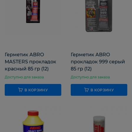
KERRY
К
КАЗАНЬ
Л
ЛОКТАЙД
Герметик ABRO
Герметик ABRO
MASTERS прокладок
прокладок 999 серый
красный 85 гр (12)
85 гр (12)
A
Доступно для заказа
Доступно для заказа
ABRO
AGA
В КОРЗИНУ
В КОРЗИНУ
H
HI-GEAR
D