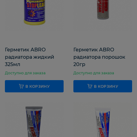
DONE DEAL
V
VICTOR REINZ
E
Герметик ABRO
Герметик ABRO
ELRING
радиатора жидкий
радиатора порошок
325мл
20гр
Доступно для заказа
Доступно для заказа
L
LAVR
В КОРЗИНУ
В КОРЗИНУ