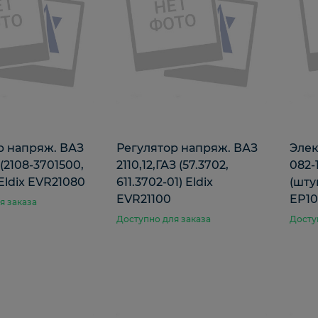
р напряж. ВАЗ
Регулятор напряж. ВАЗ
Элек
 (2108-3701500,
2110,12,ГАЗ (57.3702,
082-
 Eldix EVR21080
611.3702-01) Eldix
(шту
EVR21100
EP10
я заказа
Доступно для заказа
Досту