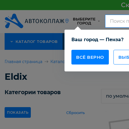
Ск
ВЫБЕРИТЕ
ГОРОД
Ваш город — Пенза?
КАТАЛОГ ТОВАРОВ
АКЦИЯ
О КОМПАНИИ
ВСЁ ВЕРНО
ВЫБ
Главная страница
Каталог товаров
Eldix
Eldix
Категории товаров
Сбросить
ПОКАЗАТЬ