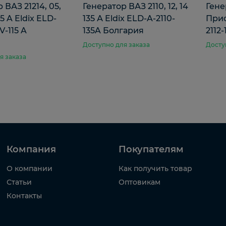
 ВАЗ 21214, 05,
Генератор ВАЗ 2110, 12, 14
Гене
5 A Eldix ELD-
135 А Eldix ELD-A-2110-
Прио
V-115 A
135A Болгария
2112
я
Доступно для заказа
Досту
я заказа
Компания
Покупателям
О компании
Как получить товар
Статьи
Оптовикам
Контакты