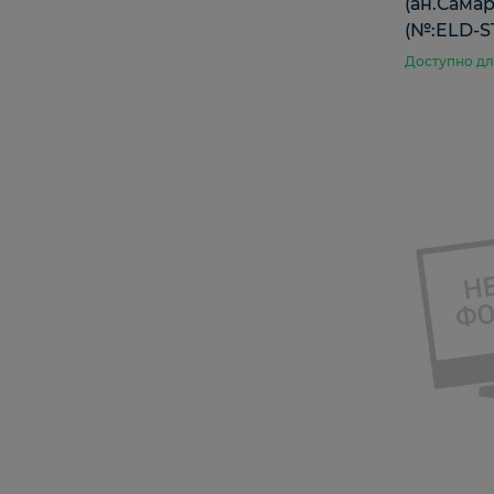
(ан.Сама
(№:ELD-ST
Доступно дл