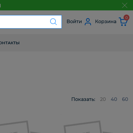
м
з
0
Войти
Корзина
ОНТАКТЫ
Показать:
20
40
60