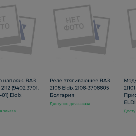
р напряж. ВАЗ
Реле втягивающее ВАЗ
Моду
, 2112 (9402.3701,
2108 Eldix 2108-3708805
21101
01) Eldix
Болгария
Приор
0
ELDI
Доступно для заказа
я заказа
Досту