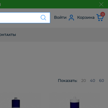
м
з
0
Войти
Корзина
ОНТАКТЫ
Показать:
20
40
60