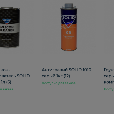
кон-
Антигравий SOLID 1010
Грун
ватель SOLID
серый 1кг (12)
серый
л (6)
комп
Доступно для заказа
я заказа
Досту