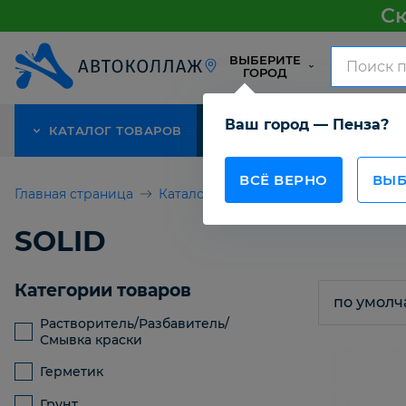
Ск
ВЫБЕРИТЕ
ГОРОД
Ваш город — Пенза?
КАТАЛОГ ТОВАРОВ
АКЦИЯ
О КОМПАНИИ
ВСЁ ВЕРНО
ВЫБ
Главная страница
Каталог товаров
SOLID
SOLID
Категории товаров
Растворитель/Разбавитель/
Смывка краски
Герметик
Грунт