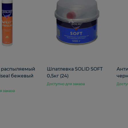
к распыляемый
Шпатлевка SOLID SOFT
Анти
iseal бежевый
0,5кг (24)
черн
)
Доступно для заказа
Досту
я заказа