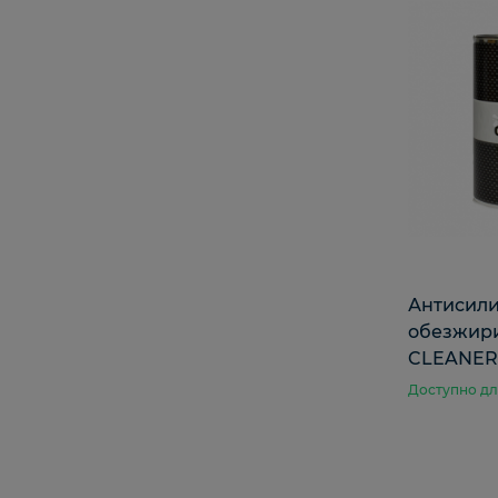
Антисили
обезжири
CLEANER 1
Доступно дл