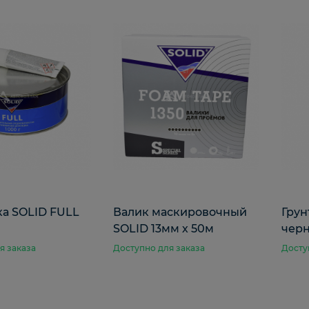
а SOLID FULL
Валик маскировочный
Грун
SOLID 13мм х 50м
черн
я заказа
Доступно для заказа
Досту