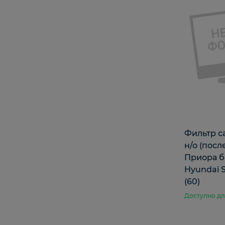
Фильтр с
н/о (после
Приора б
Hyundai S
(60)
Доступно дл