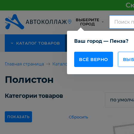
Ск
ВЫБЕРИТЕ
ГОРОД
Ваш город — Пенза?
КАТАЛОГ ТОВАРОВ
АКЦИЯ
О КОМПАНИИ
ВСЁ ВЕРНО
ВЫБ
Главная страница
Каталог товаров
Полистон
Полистон
Категории товаров
Сбросить
ПОКАЗАТЬ