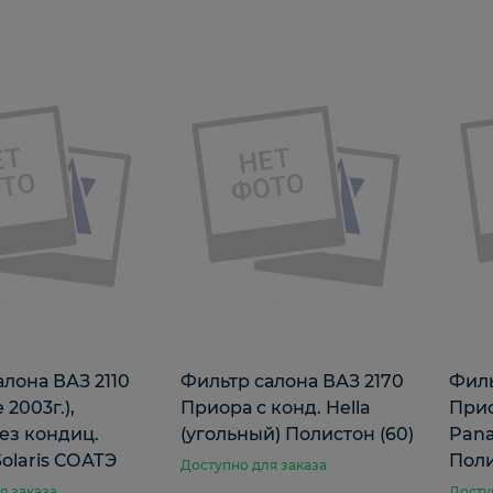
алона ВАЗ 2110
Фильтр салона ВАЗ 2170
Филь
 2003г.),
Приора с конд. Hella
Прио
ез кондиц.
(угольный) Полистон (60)
Pana
olaris СОАТЭ
Поли
Доступно для заказа
я заказа
Досту