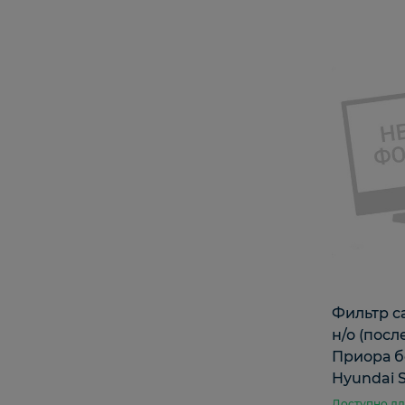
Фильтр с
н/о (после
Приора б
Hyundai S
Доступно дл