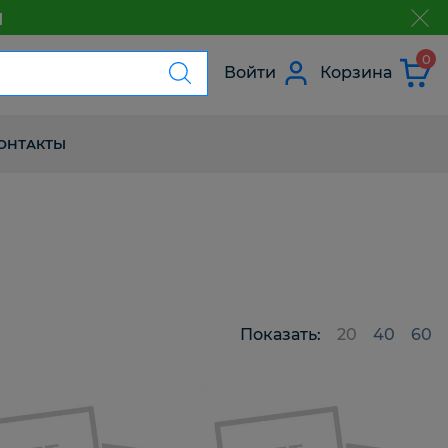
м
з
0
Войти
Корзина
ОНТАКТЫ
Показать:
20
40
60