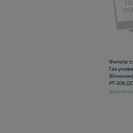
Фильтр т
Газ унив
(бочонок
РТ-206 (2
Доступно дл