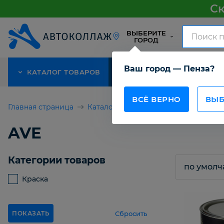
Ск
ВЫБЕРИТЕ
ГОРОД
Ваш город — Пенза?
КАТАЛОГ ТОВАРОВ
АКЦИЯ
О КОМПАНИИ
ВСЁ ВЕРНО
ВЫБ
Главная страница
Каталог товаров
AVE
AVE
Категории товаров
Краска
Сбросить
ПОКАЗАТЬ