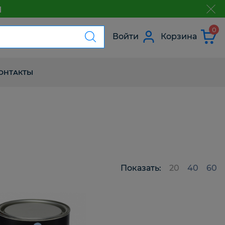
м
з
0
Войти
Корзина
ОНТАКТЫ
Показать:
20
40
60